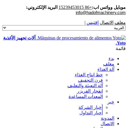
موبايل وواتس اب:
+86 15239453015
البريد الإلكتروني:
info@hadofmachinery.com
مغلف
الاتصال
إقتبس
|
آلات تجهيز الأغذية
Yoto.
قائمة
بدء
مغلف
آلة الغذاء
خط إنتاج الغذاء
فرن التجفيف
آلة التعبئة والتغليف
انفجار الفريزر
المعدات المساعدة
خبر
أخبار الشركة
أخبار التداول
المدونة
الاتصال