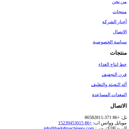
من نحن
منتجات
أخبار الشركة
الاتصال
سياسة الخصوصية
منتجات
خط إنتاج الغذاء
فرن التجفيف
آلة التعبئة والتغليف
المعدات المساعدة
الاتصال
تل: +86 371-86582811
موبايل وواتس اب:
+86 15239453015
البريد الإلكتروني:
info@hadofmachinery.com