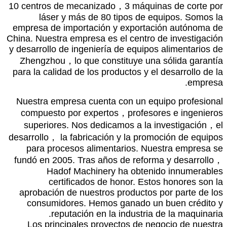
10
centros de mecanizado
，3
máquinas de corte por
láser y más de
80
tipos de equipos
.
Somos la
empresa de importación y exportación autónoma de
China
.
Nuestra empresa es el centro de investigación
y desarrollo de ingeniería de equipos alimentarios de
Zhengzhou
，
lo que constituye una sólida garantía
para la calidad de los productos y el desarrollo de la
.
empresa
Nuestra empresa cuenta con un equipo profesional
compuesto por expertos
，
profesores e ingenieros
superiores
.
Nos dedicamos a la investigación
，
el
desarrollo
，
la fabricación y la promoción de equipos
para procesos alimentarios
.
Nuestra empresa se
fundó en
2005.
Tras años de reforma y desarrollo
，
Hadof Machinery ha obtenido innumerables
certificados de honor
.
Estos honores son la
aprobación de nuestros productos por parte de los
consumidores
.
Hemos ganado un buen crédito y
.
reputación en la industria de la maquinaria
Los principales proyectos de negocio de nuestra