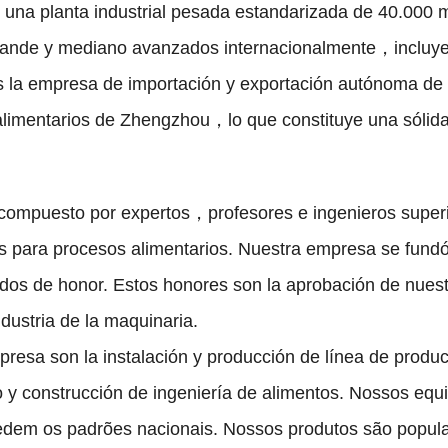
 una planta industrial pesada estandarizada de
40.000
m
rande y mediano avanzados internacionalmente
，
incluy
 la empresa de importación y exportación autónoma de
 alimentarios de Zhengzhou
，
lo que constituye una sólida
 compuesto por expertos
，
profesores e ingenieros super
os para procesos alimentarios
.
Nuestra empresa se fund
ados de honor
.
Estos honores son la aprobación de nuest
dustria de la maquinaria
.
presa son la instalación y producción de línea de produ
o y construcción de ingeniería de alimentos
. Nossos equ
dem os padrões nacionais. Nossos produtos são popula