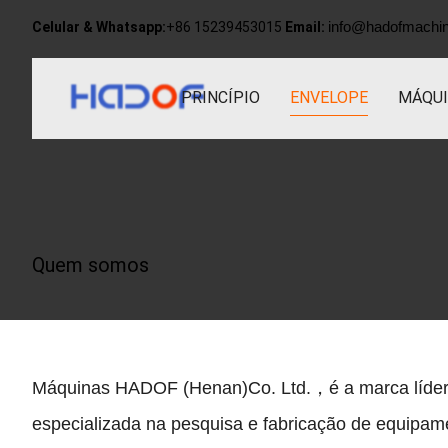
info@hadofmachi
Celular & Whatsapp:
+86 15239453015
Email:
PRINCÍPIO
ENVELOPE
MÁQUI
Quem somos
Máquinas HADOF (Henan)
Co
.
Ltd.
，é a marca líder
especializada na pesquisa e fabricação de equipa