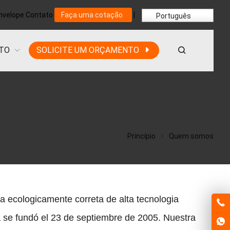
nvelope
Contato
Faça uma cotação
|
Português
TO
SOLICITE UM ORÇAMENTO
Princípio
Quem somos
 ecologicamente correta de alta tecnologia
se fundó el
23
de septiembre de
2005.
Nuestra