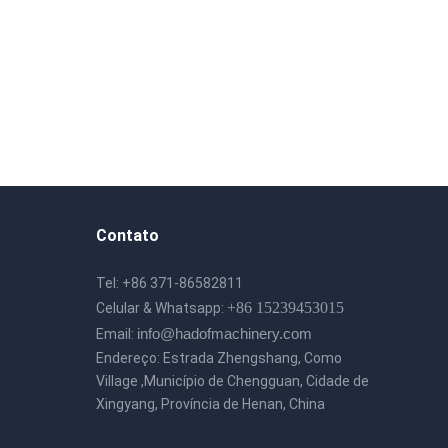
Contato
Tel: +86 371-86582811
+86 15239453015
Celular & Whatsapp:
info@hadofmachinery.com
Email:
Endereço: Estrada Zhengshang, Como
Village ,Município de Chengguan, Cidade de
Xingyang, Província de Henan, China