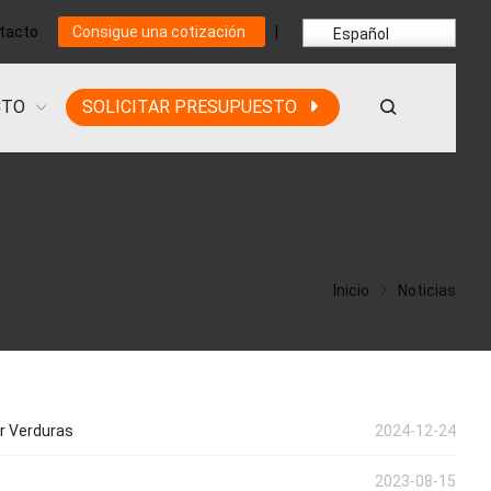
tacto
Consigue una cotización
|
Español
CTO
SOLICITAR PRESUPUESTO
Inicio
Noticias
ar Verduras
2024-12-24
2023-08-15