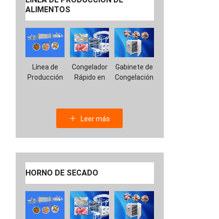
ALIMENTOS
Línea de
Congelador
Gabinete de
Producción
Rápido en
Congelación
de
Espiral
con
Alimentos
Nitrógeno
para
Líquido
Mascotas
Leer más
HORNO DE SECADO