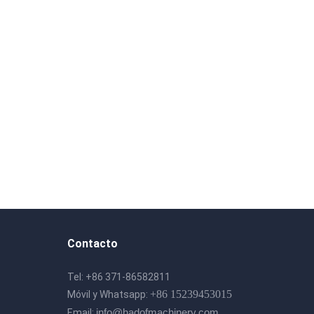
Contacto
Tel: +86 371-86582811
+86 15239453015
Móvil y Whatsapp:
info@hadofmachinery.com
Email: