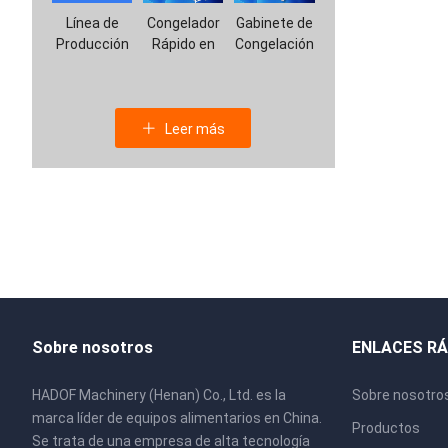
Línea de
Congelador
Gabinete de
Producción
Rápido en
Congelación
de
Espiral
con
Alimentos
Nitrógeno
para
Líquido
Mascotas
Leer más
Sobre nosotros
ENLACES R
HADOF Machinery (Henan) Co., Ltd. es la
Sobre nosotro
marca líder de equipos alimentarios en China.
Productos
Se trata de una empresa de alta tecnología