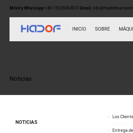
info@hadofmachine
Móvil y Whatsapp:
+86 15239453015
Email:
INICIO
SOBRE
MÁQUI
Noticias
Los Client
NOTICIAS
Entrega de