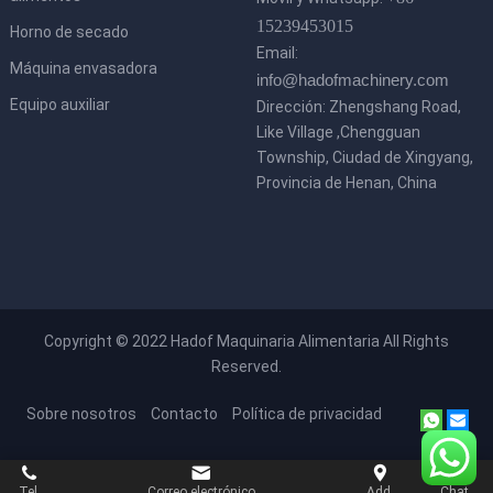
15239453015
Horno de secado
Email:
Máquina envasadora
info@hadofmachinery.com
Equipo auxiliar
Dirección: Zhengshang Road,
Like Village ,Chengguan
Township, Ciudad de Xingyang,
Provincia de Henan, China
Copyright © 2022
Hadof Maquinaria Alimentaria
All Rights
Reserved.
Sobre nosotros
Contacto
Política de privacidad
Tel.
Correo electrónico
Add.
Chat